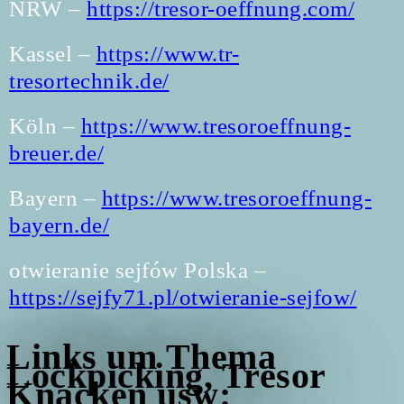
NRW –
https://tresor-oeffnung.com
/
Kassel –
https://www.tr-
tresortechnik.de/
Köln –
https://www.tresoroeffnung-
breuer.de/
Bayern –
https://www.tresoroeffnung-
bayern.de/
otwieranie sejfów Polska –
https://sejfy71.pl/otwieranie-sejfow/
Links um Thema
Lockpicking, Tresor
Knacken usw: