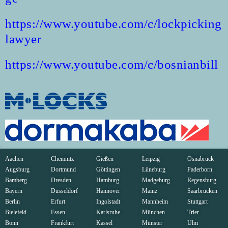
https://www.youtube.com/c/lockpicking
lawyer
https://www.youtube.com/c/bosnianbill
Aachen
Chemnitz
Gießen
Leipzig
Osnabrück
Augsburg
Dortmund
Göttingen
Lüneburg
Paderborn
Bamberg
Dresden
Hamburg
Madgeburg
Regensburg
Bayern
Düsseldorf
Hannover
Mainz
Saarbrücken
Berlin
Erfurt
Ingolstadt
Mannheim
Stuttgart
Bielefeld
Essen
Karlsruhe
München
Trier
Bonn
Frankfurt
Kassel
Münster
Ulm