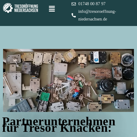
01748 00 87 97
info@tresoroeffnung-
niedersachsen.de
TRESOR KNACKEN
Partnerunternehmen
für Tresor Knacken: