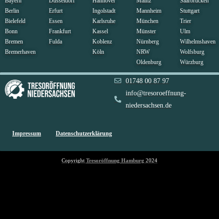
Bayern
Düsseldorf
Hannover
Mainz
Saarbrücken
Berlin
Erfurt
Ingolstadt
Mannheim
Stuttgart
Bielefeld
Essen
Karlsruhe
München
Trier
Bonn
Frankfurt
Kassel
Münster
Ulm
Bremen
Fulda
Koblenz
Nürnberg
Wilhelmshaven
Bremerhaven
Köln
NRW
Wolfsburg
Oldenburg
Würzburg
01748 00 87 97
info@tresoroeffnung-
niedersachsen.de
Impressum
Datenschutzerklärung
Copyright
Tresoröffnung
Hamburg
2024