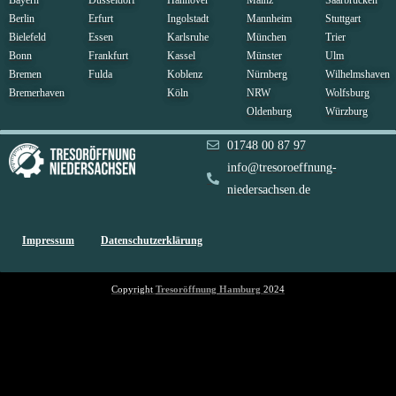
Berlin
Erfurt
Ingolstadt
Mannheim
Stuttgart
Bielefeld
Essen
Karlsruhe
München
Trier
Bonn
Frankfurt
Kassel
Münster
Ulm
Bremen
Fulda
Koblenz
Nürnberg
Wilhelmshaven
Bremerhaven
Köln
NRW
Wolfsburg
Oldenburg
Würzburg
01748 00 87 97
info@tresoroeffnung-
niedersachsen.de
Impressum
Datenschutzerklärung
Copyright
Tresoröffnung
Hamburg
2024