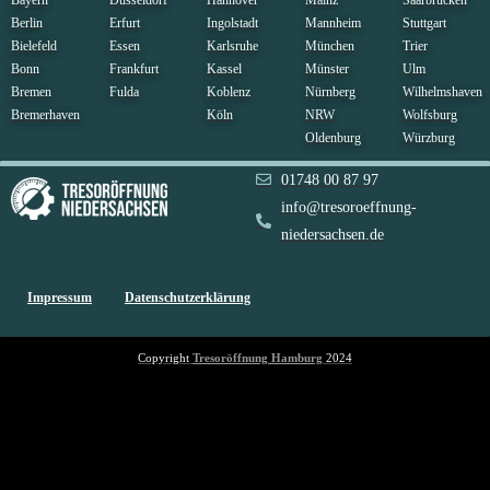
Berlin
Erfurt
Ingolstadt
Mannheim
Stuttgart
Bielefeld
Essen
Karlsruhe
München
Trier
Bonn
Frankfurt
Kassel
Münster
Ulm
Bremen
Fulda
Koblenz
Nürnberg
Wilhelmshaven
Bremerhaven
Köln
NRW
Wolfsburg
Oldenburg
Würzburg
01748 00 87 97
info@tresoroeffnung-
niedersachsen.de
Impressum
Datenschutzerklärung
Copyright
Tresoröffnung
Hamburg
2024